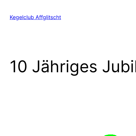
Direkt
zum
Kegelclub Affglitscht
Inhalt
wechseln
10 Jähriges Jub